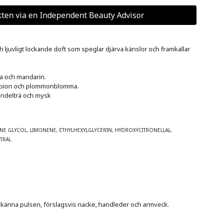
ten via en Independent Beauty Advisor
ljuvligt lockande doft som speglar djärva känslor och framkallar 
andelträ och mysk

NE GLYCOL, LIMONENE, ETHYLHEXYLGLYCERIN, HYDROXYCITRONELLAL, 
ITRAL
n känna pulsen, förslagsvis nacke, handleder och armveck.