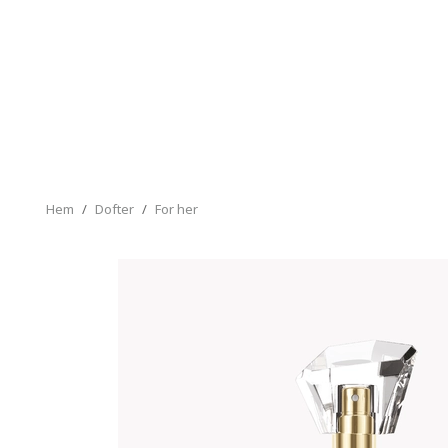
Hem
/
Dofter
/
For her