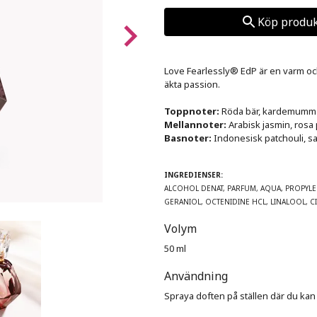
Köp produk
Love Fearlessly® EdP är en varm och 
äkta passion.

Toppnoter:
Mellannoter:
Basnoter:
 Indonesisk patchouli, s
INGREDIENSER:
ALCOHOL DENAT, PARFUM, AQUA, PROPYLE
GERANIOL, OCTENIDINE HCL, LINALOOL, C
Volym
50 ml
Användning
Spraya doften på ställen där du ka