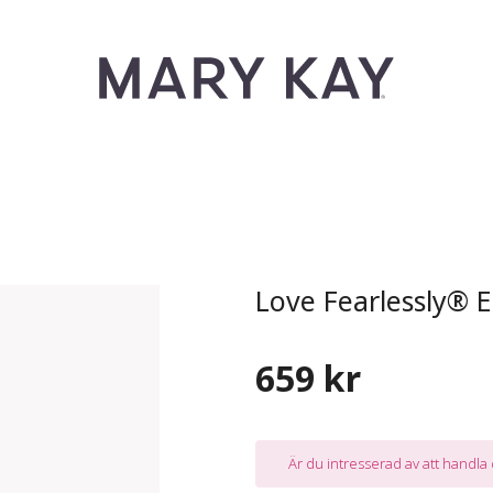
Love Fearlessly® 
659 kr
Är du intresserad av att handl