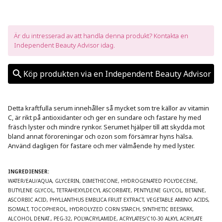
Är du intresserad av att handla denna produkt? Kontakta en 
Independent Beauty Advisor idag.
Köp produkten via en Independent Beauty Advisor
Detta kraftfulla serum innehåller så mycket som tre källor av vitamin 
C, är rikt på antioxidanter och ger en sundare och fastare hy med 
fräsch lyster och mindre rynkor. Serumet hjälper till att skydda mot 
bland annat föroreningar och ozon som försämrar hyns hälsa. 
Använd dagligen för fastare och mer välmående hy med lyster. 

INGREDIENSER:
WATER/EAU/AQUA, GLYCERIN, DIMETHICONE, HYDROGENATED POLYDECENE, 
BUTYLENE GLYCOL, TETRAHEXYLDECYL ASCORBATE, PENTYLENE GLYCOL, BETAINE, 
ASCORBIC ACID, PHYLLANTHUS EMBLICA FRUIT EXTRACT, VEGETABLE AMINO ACIDS, 
ISOMALT, TOCOPHEROL, HYDROLYZED CORN STARCH, SYNTHETIC BEESWAX, 
ALCOHOL DENAT., PEG-32, POLYACRYLAMIDE, ACRYLATES/C10-30 ALKYL ACRYLATE 