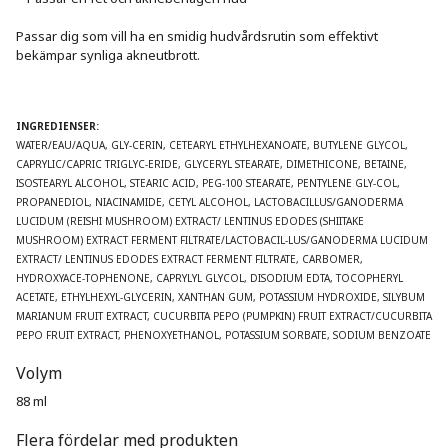
Passar dig som vill ha en smidig hudvårdsrutin som effektivt 
bekämpar synliga akneutbrott.

INGREDIENSER:
WATER/EAU/AQUA, GLY-CERIN, CETEARYL ETHYLHEXANOATE, BUTYLENE GLYCOL, 
CAPRYLIC/CAPRIC TRIGLYC-ERIDE, GLYCERYL STEARATE, DIMETHICONE, BETAINE, 
ISOSTEARYL ALCOHOL, STEARIC ACID, PEG-100 STEARATE, PENTYLENE GLY-COL, 
PROPANEDIOL, NIACINAMIDE, CETYL ALCOHOL, LACTOBACILLUS/GANODERMA 
LUCIDUM (REISHI MUSHROOM) EXTRACT/ LENTINUS EDODES (SHIITAKE 
MUSHROOM) EXTRACT FERMENT FILTRATE/LACTOBACIL-LUS/GANODERMA LUCIDUM 
EXTRACT/ LENTINUS EDODES EXTRACT FERMENT FILTRATE, CARBOMER, 
HYDROXYACE-TOPHENONE, CAPRYLYL GLYCOL, DISODIUM EDTA, TOCOPHERYL 
ACETATE, ETHYLHEXYL-GLYCERIN, XANTHAN GUM, POTASSIUM HYDROXIDE, SILYBUM 
MARIANUM FRUIT EXTRACT, CUCURBITA PEPO (PUMPKIN) FRUIT EXTRACT/CUCURBITA 
PEPO FRUIT EXTRACT, PHENOXYETHANOL, POTASSIUM SORBATE, SODIUM BENZOATE
Volym
88 ml
Flera fördelar med produkten