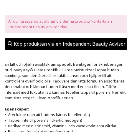
Är du intresserad av att handla denna produkt? Kontakta en 
Independent Beauty Advisor idag.
Köp produkten via en Independent Beauty Advisor
En lätt och oljefri ansiktskräm speciellt framtagen för aknebenägen 
hud. Mary Kay® Clear Proof® Oil-Free Moisturizer lugnar huden 
samtidigt som den återställer fuktbalansen och hjälper till att 
kontrollera överflödig olja. Tack vare den lätta formulan absorberas 
den snabbt och lämnar huden fräsch med en matt finish. Tillför 
intensivt med fukt utan att kännas fet eller täppa till porerna. Perfekt 
som sista steget i Clear Proof®-serien.

Egenskaper:
•  Återfuktar utan att hudens känns fet eller oljig

•  Täpper inte till porerna (icke-komedogen)

•  Berikad med niacinamid, vitamin E och växtextrakt som vårdar

•  Passar en fet och aknebenägen hud
