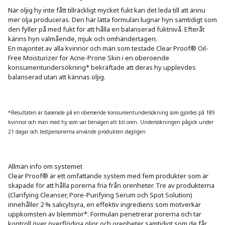
När oljig hy inte fått tillräckligt mycket fukt kan det leda till att ännu 
mer olja produceras. Den här lätta formulan lugnar hyn samtidigt som 
den fyller på med fukt för att hålla en balanserad fuktnivå. Efteråt 
känns hyn välmående, mjuk och omhändertagen.

En majoritet av alla kvinnor och män som testade Clear Proof® Oil-
Free Moisturizer for Acne-Prone Skin i en oberoende 
konsumentundersökning* bekräftade att deras hy upplevdes 
balanserad utan att kännas oljig. 

*Resultaten är baserade på en oberoende konsumentundersökning som gjordes på 189 
kvinnor och män med hy som var benägen att bli oren. Undersökningen pågick under 
21 dagar och testpersonerna använde produkten dagligen.
Allmän info om systemet

Clear Proof® är ett omfattande system med fem produkter som är 
skapade för att hålla porerna fria från orenheter. Tre av produkterna 
(Clarifying Cleanser, Pore-Purifying Serum och Spot Solution) 
innehåller 2 % salicylsyra, en effektiv ingrediens som motverkar 
uppkomsten av blemmor*. Formulan penetrerar porerna och tar 
kontroll över överflödiga oljor och orenheter samtidigt som de får 