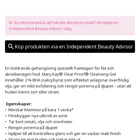
Är du intresserad av att handla denna produkt? Kontakta en 
Independent Beauty Advisor idag.
Köp produkten via en Independent Beauty Advisor
En löddrande gelrengöring speciellt framtagen för fet och 
aknebenägen hud. Mary Kay® Clear Proof® Cleansing Gel 
innehåller 2 % BHA (salicylsyra) som effektivt avlägsnar överflödig 
olja, ger en mild exfoliering och rengör porerna på djupet – utan att 
huden känns torr eller stram.

 Egenskaper: 
•  Minskar blemmor på bara 1 vecka*

•  Förebygger nya utbrott av acne

•  Tar bort smuts, olja och orenheter

•  Rengör porerna på djupet

•  Hjälper till att kontrollera glans och ger en vacker matt finish

•  Skonsam mot huden och torkar inte ut
