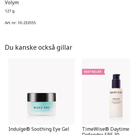
Volym
127 g
Art. nr:
10-233555
Du kanske också gillar
Indulge® Soothing Eye Gel
TimeWise® Daytime
Defender SPF 30