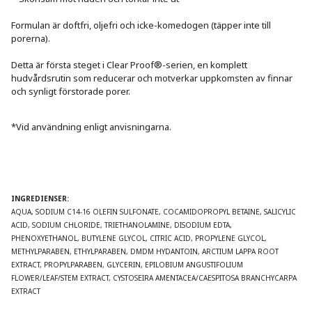
Formulan är doftfri, oljefri och icke-komedogen (täpper inte till 
porerna).

Detta är första steget i Clear Proof®-serien, en komplett 
hudvårdsrutin som reducerar och motverkar uppkomsten av finnar 
och synligt förstorade porer.

*Vid användning enligt anvisningarna.
INGREDIENSER:
AQUA, SODIUM C14-16 OLEFIN SULFONATE, COCAMIDOPROPYL BETAINE, SALICYLIC 
ACID, SODIUM CHLORIDE, TRIETHANOLAMINE, DISODIUM EDTA, 
PHENOXYETHANOL, BUTYLENE GLYCOL, CITRIC ACID, PROPYLENE GLYCOL, 
METHYLPARABEN, ETHYLPARABEN, DMDM HYDANTOIN, ARCTIUM LAPPA ROOT 
EXTRACT, PROPYLPARABEN, GLYCERIN, EPILOBIUM ANGUSTIFOLIUM 
FLOWER/LEAF/STEM EXTRACT, CYSTOSEIRA AMENTACEA/CAESPITOSA BRANCHYCARPA 
EXTRACT