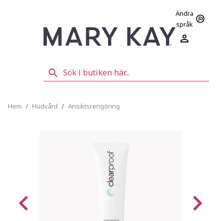
Ändra
språk
Hem
/
Hudvård
/
Ansiktsrengöring