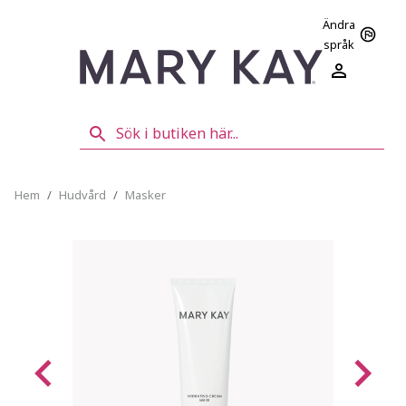
Ändra
språk
Hem
/
Hudvård
/
Masker