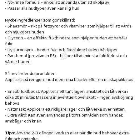
• No-rinse formula – enkel att använda utan att skölja av

• Passar alla hudtyper, även känslig hud

Nyckelingredienser som gör skillnad:

• Sheasmör – rikt på fettsyror och vitaminer som hjälper till att vårda 
och mjukgöra huden

• Glycerin – en effektiv fuktbindare som hjälper huden att behålla 
fukt

• Hyaluronsyra – binder fukt och återfuktar huden på djupet

• Panthenol (provitamin B5) – hjälper till att minska fuktförlust och 
vårdar huden

Så använder du produkten:

Applicera på rengjord hud med rena händer eller en maskapplikator.

• Snabb fuktboost: Applicera ett tunt lager i ansiktet och låt verka i 
cirka 20 minuter. Massera in eventuellt överskott – ingen avsköljning 
behövs.

• Nattmask: Applicera ett rikligare lager och låt verka över natten.

• Extra vård: Kan även användas på torra områden som händer, 
armbågar och knän.

Tips:
 Använd 2–3 gånger i veckan eller när din hud behöver extra 
fukt och omtanke.
