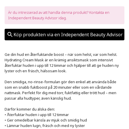
Är du intresserad av att handla denna produkt? Kontakta en 
Independent Beauty Advisor idag.
Köp produkten via en Independent Beauty Advisor
Ge din hud en återfuktande boost – när som helst, var som helst. 
Hydrating Cream Mask är en krämig ansiktsmask som intensivt 
återfuktar huden i upp till 12 timmar och hjälper till att ge huden ny 
lyster och en fräsch, hälsosam look.

Den smidiga, no-rinse-formulan gör den enkel att använda både 
som en snabb fuktboost på 20 minuter eller som en vårdande 
nattmask. Perfekt för dig med torr, fuktfattig eller trött hud – men 
passar alla hudtyper, även känslig hud.

Därför kommer du älska den:

• Återfuktar huden i upp till 12 timmar

• Ger omedelbar känsla av mjuk och smidig hud

• Lämnar huden lugn, fräsch och med ny lyster
