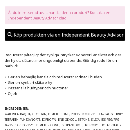
Är du intresserad av att handla denna produkt? Kontakta en 
Independent Beauty Advisor idag.
Köp produkten via en Independent Beauty Advisor
Reducerar påtagligt det synliga intrycket av porer i ansiktet och ger 
din hy ett slätare, mer ungdomligt utseende. Gör dig redo för en 
närbild! 

•  Ger en behaglig känsla och reducerar rodnad i huden

•  Ger en synbart slätare hy

•  Passar alla hudtyper och hudtoner

•  Oljefri

INGREDIENSER:
WATER/EAU/AQUA, GLYCERIN, DIMETHICONE, POLYSILICONE-11, PEN- TAERYTHRITYL 
TETRAETH- YLHEXANOATE, DIPROPYL- ENE GLYCOL, BETAINE, SILICA, BIS-PEG/PPG-
16/16 PEG/PPG-16/16 DIMETHI- CONE, PROPANEDIOL, HYDROXYETHYL ACRYLATE/ 