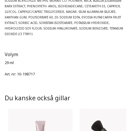
SODIUM ACRYLOYLDI- METHYL TAURATE CO- POLYMER, MICA, ALBIZIA JULIBRISSIN 
BARK EXTRACT, PHENOXYETH- ANOL, ISOHEXADECANE, CETEARETH-33, CAPRYLYL 
GLYCOL, CAPRYLIC/CAPRIC TRIGLYCERIDE, MAGNE- SIUM ALUMINUM SILICATE, 
XANTHAN GUM, POLYSORBATE 60, DI- SODIUM EDTA, EVODIA RUTAECARPA FRUIT 
EXTRACT, SORBIC ACID, SORBITAN ISOSTEARATE, POTASSIUM HYDROXIDE, 
HYDROLYZED SOY FLOUR, SODIUM HYALURONATE, SODIUM BENZOATE, TITANIUM 
DIOXIDE (CI 77891)
Volym
29 ml
Art. nr:
10-198717
Du kanske också gillar