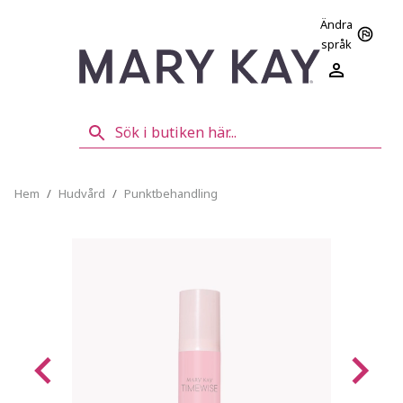
Ändra
språk
Hem
/
Hudvård
/
Punktbehandling