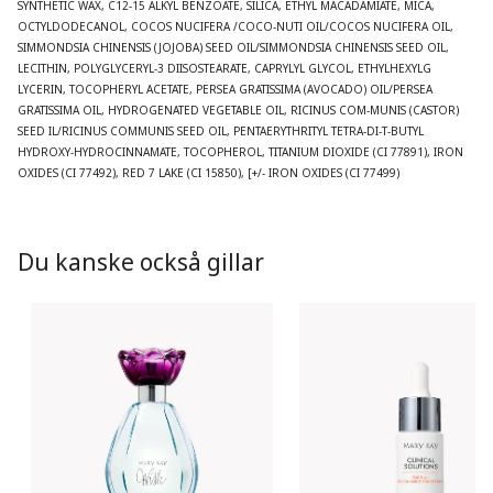
SYNTHETIC WAX, C12-15 ALKYL BENZOATE, SILICA, ETHYL MACADAMIATE, MICA, 
OCTYLDODECANOL, COCOS NUCIFERA /COCO-NUTI OIL/COCOS NUCIFERA OIL, 
SIMMONDSIA CHINENSIS (JOJOBA) SEED OIL/SIMMONDSIA CHINENSIS SEED OIL, 
LECITHIN, POLYGLYCERYL-3 DIISOSTEARATE, CAPRYLYL GLYCOL, ETHYLHEXYLG 
LYCERIN, TOCOPHERYL ACETATE, PERSEA GRATISSIMA (AVOCADO) OIL/PERSEA 
GRATISSIMA OIL, HYDROGENATED VEGETABLE OIL, RICINUS COM-MUNIS (CASTOR) 
SEED IL/RICINUS COMMUNIS SEED OIL, PENTAERYTHRITYL TETRA-DI-T-BUTYL 
HYDROXY-HYDROCINNAMATE, TOCOPHEROL, TITANIUM DIOXIDE (CI 77891), IRON 
OXIDES (CI 77492), RED 7 LAKE (CI 15850), [+/- IRON OXIDES (CI 77499)
Du kanske också gillar