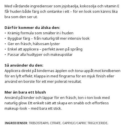
Med vårdande ingredienser som jojobaolja, kokosolja och vitamin E 
får huden både färg och omtanke i ett – för en look som känns lika 
bra som den ser ut.

Därför kommer du älska den:
•  Krämig formula som smälter in i huden

•  Byggbar färg – från naturlig till mer intensiv look

•  Ger en fräsch, hälsosam lyster

•  Enkel att applicera – perfekt även på språng

•  Passar alla hudtyper och makeupstilar

Så använder du den:
Applicera direkt på kindernas äpplen och tona uppåt mot kindbenen 
för en lyft effekt. Klappa in med fingrarna för en mjuk finish eller 
använd en borste för ett mer polerat resultat.

Mer än bara ett blush
Använd på kinder och läppar för en fräsch, ton-i-ton look med 
naturlig glow. Ett enkelt sätt att skapa en snabb och effortless 
makeup-look – med bara ett stick.

INGREDIENSER: 
TRIISOSTEARYL CITRATE, CAPRYLIC/CAPRIC TRIGLYCERIDE, 