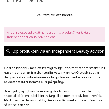
KIND SPIRIT
SPARK CHANGE
Välj färg för att handla
Är du intresserad av att handla denna produkt? Kontakta en 
Independent Beauty Advisor idag.
Köp produkten via en Independent Beauty Advisor
Ge dina kinder liv med ett krämigt rouge i stickformat som smälter in i 
huden och ger en fräsch, naturlig lyster. Mary Kay® Blush Stick är 
den perfekta kombinationen av färg, glow och enkel applicering – 
oavsett om du är hemma eller på språng.

Den mjuka, byggbara formulan glider lätt över huden och låter dig 
skapa allt från en subtil hint av färg till en mer intensiv look. Perfekt 
för dig som vill ha ett snabbt, jämnt resultat med en fräsch finish som 
håller hela dagen.
