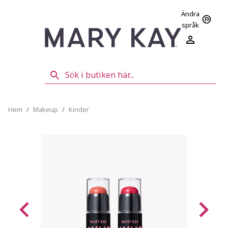
Ändra
språk
Hem
/
Makeup
/
Kinder