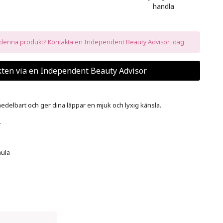
handla
a denna produkt? Kontakta en Independent Beauty Advisor idag.
ten via en Independent Beauty Advisor
edelbart och ger dina läppar en mjuk och lyxig känsla. 





mula