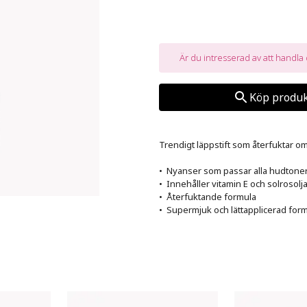
Är du intresserad av att handl
Köp produk
Trendigt läppstift som återfuktar om
•  Nyanser som passar alla hudtoner
•  Innehåller vitamin E och solrosolja
•  Återfuktande formula

•  Supermjuk och lättapplicerad for