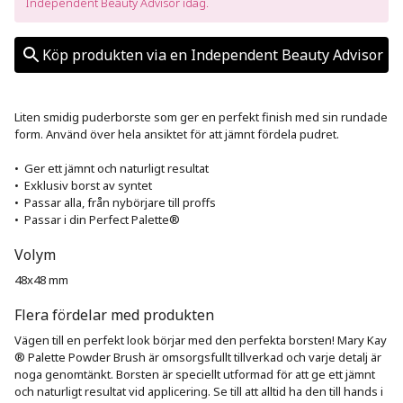
Independent Beauty Advisor idag.
Köp produkten via en Independent Beauty Advisor
Liten smidig puderborste som ger en perfekt finish med sin rundade 
form. Använd över hela ansiktet för att jämnt fördela pudret. 

•  Ger ett jämnt och naturligt resultat 

•  Exklusiv borst av syntet

•  Passar alla, från nybörjare till proffs

Volym
48x48 mm
Flera fördelar med produkten
Vägen till en perfekt look börjar med den perfekta borsten! Mary Kay 
® Palette Powder Brush är omsorgsfullt tillverkad och varje detalj är 
noga genomtänkt. Borsten är speciellt utformad för att ge ett jämnt 
och naturligt resultat vid applicering. Se till att alltid ha den till hands i 