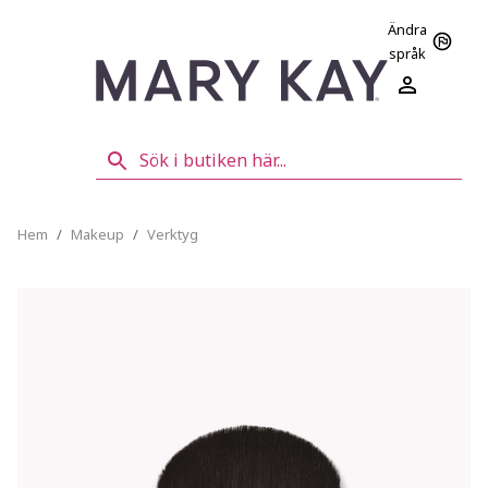
Ändra
språk
Hem
/
Makeup
/
Verktyg